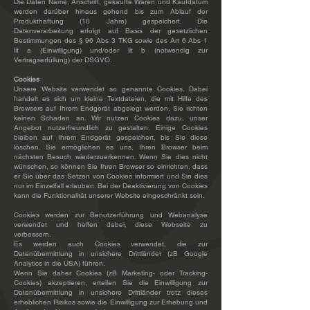
Die Daten Name, Anschrift, gekaufte Waren und Kaufdatum
werden darüber hinaus gehend bis zum Ablauf der
Produkthaftung (10 Jahre) gespeichert. Die
Datenverarbeitung erfolgt auf Basis der gesetzlichen
Bestimmungen des § 96 Abs 3 TKG sowie des Art 6 Abs 1
lit a (Einwilligung) und/oder lit b (notwendig zur
Vertragserfüllung) der DSGVO.
Cookies
Unsere Website verwendet so genannte Cookies. Dabei
handelt es sich um kleine Textdateien, die mit Hilfe des
Browsers auf Ihrem Endgerät abgelegt werden. Sie richten
keinen Schaden an. Wir nutzen Cookies dazu, unser
Angebot nutzerfreundlich zu gestalten. Einige Cookies
bleiben auf Ihrem Endgerät gespeichert, bis Sie diese
löschen. Sie ermöglichen es uns, Ihren Browser beim
nächsten Besuch wiederzuerkennen. Wenn Sie dies nicht
wünschen, so können Sie Ihren Browser so einrichten, dass
er Sie über das Setzen von Cookies informiert und Sie dies
nur im Einzelfall erlauben. Bei der Deaktivierung von Cookies
kann die Funktionalität unserer Website eingeschränkt sein.
Cookies werden zur Benutzerführung und Webanalyse
verwendet und helfen dabei, diese Webseite zu
verbessern.
Es werden auch Cookies verwendet, die zur
Datenübermittlung in unsichere Drittländer (zB Google
Analytics in die USA) führen.
Wenn Sie daher Cookies (zB Marketing- oder Tracking-
Cookies) akzeptieren, erteilen Sie die Einwilligung zur
Datenübermittlung in unsichere Drittländer trotz dieses
erheblichen Risikos sowie die Einwilligung zur Erhebung und