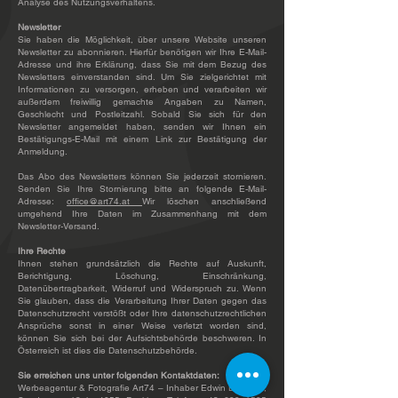
Analyse des Nutzungsverhaltens.
Newsletter
Sie haben die Möglichkeit, über unsere Website unseren
Newsletter zu abonnieren. Hierfür benötigen wir Ihre E-Mail-
Adresse und ihre Erklärung, dass Sie mit dem Bezug des
Newsletters einverstanden sind. Um Sie zielgerichtet mit
Informationen zu versorgen, erheben und verarbeiten wir
außerdem freiwillig gemachte Angaben zu Namen,
Geschlecht und Postleitzahl. Sobald Sie sich für den
Newsletter angemeldet haben, senden wir Ihnen ein
Bestätigungs-E-Mail mit einem Link zur Bestätigung der
Anmeldung.
Das Abo des Newsletters können Sie jederzeit stornieren.
Senden Sie Ihre Stornierung bitte an folgende E-Mail-
Adresse:
office@art74.at
Wir löschen anschließend
umgehend Ihre Daten im Zusammenhang mit dem
Newsletter-Versand.
Ihre Rechte
Ihnen stehen grundsätzlich die Rechte auf Auskunft,
Berichtigung, Löschung, Einschränkung,
Datenübertragbarkeit, Widerruf und Widerspruch zu. Wenn
Sie glauben, dass die Verarbeitung Ihrer Daten gegen das
Datenschutzrecht verstößt oder Ihre datenschutzrechtlichen
Ansprüche sonst in einer Weise verletzt worden sind,
können Sie sich bei der Aufsichtsbehörde beschweren. In
Österreich ist dies die Datenschutzbehörde.
Sie erreichen uns unter folgenden Kontaktdaten:
Werbeagentur & Fotografie Art74 – Inhaber Edwin Dullinger,