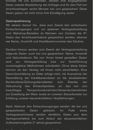
Kontakt mit uns aufnehmen, werden Ihre angegebenen
Daten zwecks Bearbeitung der Anfrage und für den Fall von
Anschlussfragen sechs Monate bei uns gespeichert. Diese
Daten geben wir nicht ohne Ihre Einwilligung weiter.
Datenspeicherung
Wir weisen darauf hin, dass zum Zweck des einfacheren
Einkaufsvorganges und zur späteren Vertragsabwicklung
vom Webshop-Betreiber im Rahmen von Cookies die IP-
Daten des Anschlussinhabers gespeichert werden, ebenso
wie Name, Anschrift und Kreditkartennummer des Käufers.
Darüber hinaus werden zum Zweck der Vertragsabwicklung
folgende Daten auch bei uns gespeichert: Name, Anschrift
und Geburtsdatum. Die von Ihnen bereit gestellten Daten
sind zur Vertragserfüllung bzw zur Durchführung
vorvertraglicher Maßnahmen erforderlich. Ohne diese Daten
können wir den Vertrag mit Ihnen nicht abschließen. Eine
Datenübermittlung an Dritte erfolgt nicht, mit Ausnahme der
Übermittlung der Kreditkartendaten an die abwickelnden
Bankinstitute/Zahlungsdienstleister zum Zwecke der
Abbuchung des Einkaufspreises, an das von uns
beauftragte Transportunternehmen/Versandunternehmen
zur Zustellung der Ware sowie an unseren Steuerberater zur
Erfüllung unserer steuerrechtlichen Verpflichtungen.
Nach Abbruch des Einkaufsvorganges werden die bei uns
gespeicherten Daten gelöscht. Im Falle eines
Vertragsabschlusses werden sämtliche Daten aus dem
Vertragsverhältnis bis zum Ablauf der steuerrechtlichen
Aufbewahrungsfrist (7 Jahre) gespeichert.