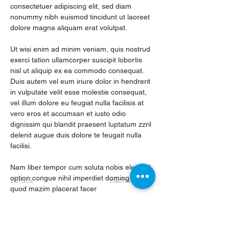
consectetuer adipiscing elit, sed diam 
nonummy nibh euismod tincidunt ut laoreet 
dolore magna aliquam erat volutpat.   
Ut wisi enim ad minim veniam, quis nostrud 
exerci tation ullamcorper suscipit lobortis 
nisl ut aliquip ex ea commodo consequat. 
Duis autem vel eum iriure dolor in hendrerit 
in vulputate velit esse molestie consequat, 
vel illum dolore eu feugiat nulla facilisis at 
vero eros et accumsan et iusto odio 
dignissim qui blandit praesent luptatum zzril 
delenit augue duis dolore te feugait nulla 
facilisi.   
Nam liber tempor cum soluta nobis eleifend 
option congue nihil imperdiet doming id 
zurück
nächster
quod mazim placerat facer